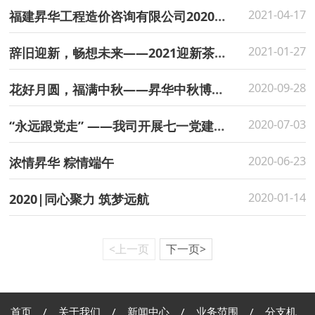
2021-04-17
福建昇华工程造价咨询有限公司2020年度分公司会议
2021-01-27
辞旧迎新，畅想未来——2021迎新茶话会
2020-09-28
花好月圆，福满中秋——昇华中秋博饼活动
2020-07-03
“永远跟党走” ——我司开展七一党建活动
2020-06-23
浓情昇华 粽情端午
2020-01-14
2020|同心聚力 筑梦远航
<上一页
下一页>
首页
/
关于我们
/
新闻中心
/
业务范围
/
分支机