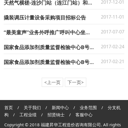
2017-12-01
天然气横槎-连沙门站（连江门站）和西气东输三线青口天然气门站撬装调压计量设备采购项目中标候选人公示
2017-11-01
撬装调压计量设备采购项目招标公告
2017-07-07
“最美童声”业务外呼推广呼叫中心坐席服务外包项目竞争性谈判采购结果公告
2017-02-24
国家食品添加剂质量监督检验中心B号楼、国家建筑装饰装修产品质量监督检验中心D号楼二次装修工程（设计） 中标结果公示
2017-02-21
国家食品添加剂质量监督检验中心B号楼、国家建筑装饰装修产品质量监督检验中心D号楼二次装修工程（设计） 方案设计招标中标候选人公示
<上一页
下一页>
首页
/
关于我们
/
新闻中心
/
业务范围
/
分支机
构
/
工程业绩
/
招贤纳士
/
客服中心
Copyright © 2018 福建昇华工程造价咨询有限公司. All rights