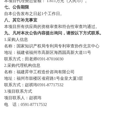
本项目代理费总金额：
1.611
万元（人民币）
。
七、公告期限
自本公告发布之日起
1个工作日。
八、其它补充事宜
本项目所有供应商的资格审查和符合性审查均通过。
九、凡对本次公告内容提出询问，请按以下方式联系。
1.采购人信息
名称：
国家知识产权局专利局专利审查协作北京中心
地址：福建省福州市高新区海西园高新大道
11号
联系方式：
田
老师
0591-87016030
2.采购代理机构信息
名称：福建昇华工程造价咨询有限公司
地址：福州市鼓楼区省府路
1号金皇大厦3层
联系方式：赵祺玮
0591-87717532
3.项目联系方式
项目联系人：赵祺玮
电 话：
0591-87717532