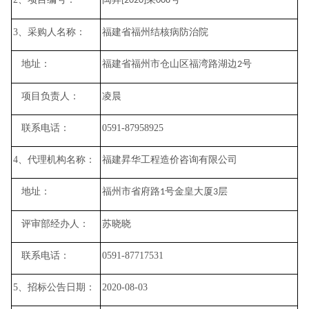
[2020]
008
3
、采购人名称：
福建省福州结核病防治院
地址：
福建省福州市仓山区福湾路湖边
号
2
项目负责人：
凌晨
联系电话：
0591-87958925
4
、代理机构名称：
福建昇华工程造价咨询有限公司
地址：
福州市省府路
号金皇大厦
层
1
3
评审部经办人：
苏晓晓
联系电话：
0591-
87717531
5
、招标公告日期：
2020-08-03