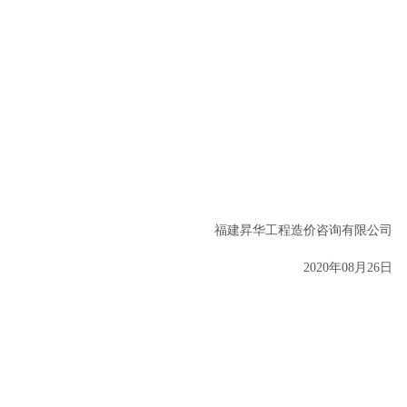
福建昇华工程造价咨询有限公司
20
20
年
08
月
26
日