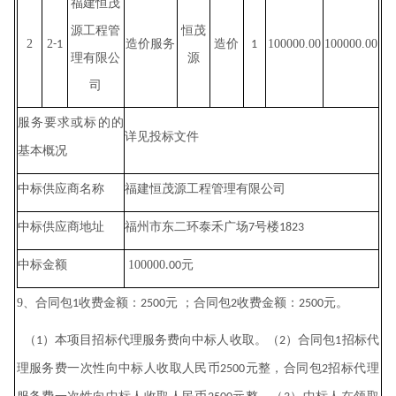
福建恒茂
源工程管
恒茂
2
2
造价服务
造价
100000.00
100000.00
-1
1
理有限公
源
司
服务要求或标的的
详见投标文件
基本概况
福建恒茂源工程管理有限公司
中标供应商名称
福州市东二环泰禾广场
号楼
中标供应商地址
7
1823
100000
元
中标金额
.00
9
、合同包
收费金额：
元 ；合同包
收费金额：
元。
1
2500
2
2500
（
）本项目招标代理服务费向中标人收取。（
）合同包
招标代
1
2
1
理服务费一次性向中标人收取人民币
元整，合同包
招标代理
2500
2