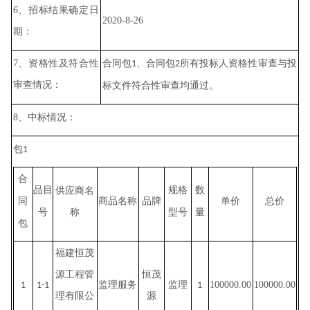
6
、招标结果确定日
2020-8-26
期：
7
、资格性及符合性
合同包
、合同包
所有投标人资格性审查与投
1
2
审查情况：
标文件符合性审查均通过。
8
、中标情况：
包
1
合
品目
供应商名
规格
数
同
商品名称
品牌
单价
总价
称
号
型号
量
包
福建恒茂
源工程管
恒茂
监理服务
监理
100000.00
100000.00
1
1-1
1
理有限公
源