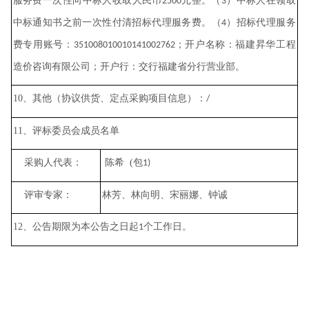
服务费一次性向中标人收取人民币
元整。（
）中标人在领取
2500
3
中标通知书之前一次性付清招标代理服务费。（
）招标代理服务
4
费专用账号：
；开户名称：福建昇华工程
351008010010141002762
造价咨询有限公司；开户行：交行福建省分行营业部。
10
、其他（协议供货、定点采购项目信息）：
/
11
、评标委员会成员名单
采购人代表：
陈希
(
包
1)
评审专家：
林芳、林向明、宋丽娜、钟诚
12
、公告期限为本公告之日起
个工作日。
1