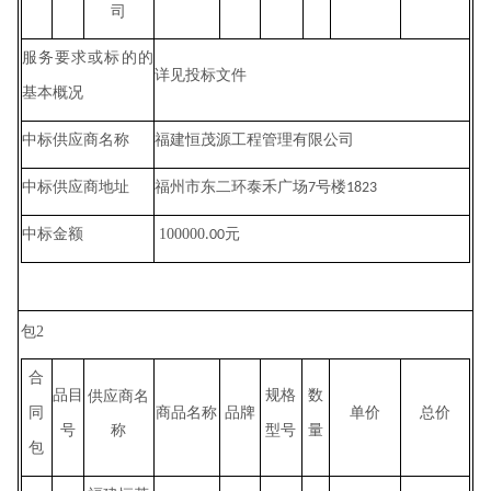
司
服务要求或标的的
详见投标文件
基本概况
福建恒茂源工程管理有限公司
中标供应商名称
福州市东二环泰禾广场
号楼
中标供应商地址
7
1823
100000
元
中标金额
.00
包
2
合
品目
供应商名
规格
数
同
商品名称
品牌
单价
总价
称
号
型号
量
包